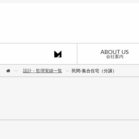
ABOUT US
会社案内
─
設計・監理実績一覧
─
民間‐集合住宅（分譲）