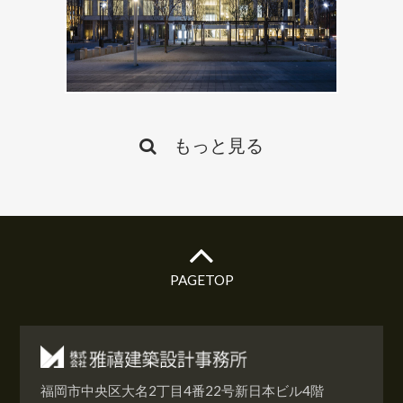
官公庁
もっと見る
なみきスクエア
MORE
PAGETOP
福岡市中央区大名2丁目4番22号新日本ビル4階