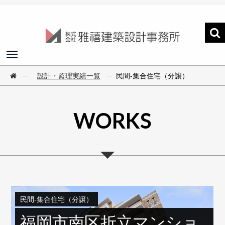
─
設計・監理実績一覧
─
民間‐集合住宅（分譲）
WORKS
民間‐集合住宅（分譲）
福岡市南区折立マンショ